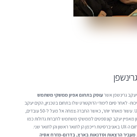
רינשפן
יעקב גרינשפן אשר
עוסק בתחום אפיון ממשקי משתמש
יכות- לאחר סיום לימודי הדוקטורט שלו בתחום בטכניון, הקים יעקב
ביחד עם גיל הופרט גרף את חברת UI. עשור מאוחר יותר, כאשר החברה צמחה אל מעל ל-50 עובדים,
ן מאפיין יעקב קונספטים לממשקי משתמש לחברות גדולות כמו
גם קטנות ומלמד מספר קורסים בתחום ה-UX באוניברסיטת רייכמן הן לתואר ראשון והן לתואר שני.
מעביר הרצאות וסדנאות בארץ, בדרום-מזרח אסיה