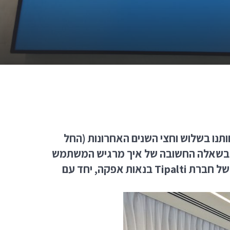
 איי די בשילוב עם לקוחותנו בשלוש וחצי השנים האחרונות (החל
במרכז ודנו בשאלה החשובה של איך מרגיש המשתמש
כאשר בא במגע עם מערכת כלשהי. הסדנה הייתה לאורך כל היום, וכללה תפנוקים במשרדים החדשים של חברת Tipalti בנאות אפקה, יחד עם