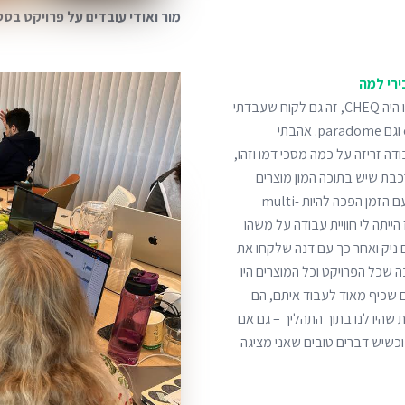
מור ואודי עובדים על פרויקט בסט
רי למה
לקוח אחד? היו הרבה. אני חושבת שהלקוח שהכי נהנתי לעבוד איתו היה CHEQ, זה גם לקוח שעבדתי
איתו כמעט ישר מההתחלה, מאז שהגעתי לסטודיו. גם essentials וגם paradome. אהבתי
דה זריזה על כמה מסכי דמו וזהו,
בת שיש בתוכה המון מוצרים
פנימיים ומגוונים. כשהתחלתי לעבוד עליהם הייתה מערכת אחת שעם הזמן הפכה להיות multi-
 אז הייתה לי חוויית עבודה על משהו
-UI. בשלב הזה עבדתי עם ניק ואחר כך עם דנה שלקחו את
 שכל הפרויקט וכל המוצרים היו
 ב-CHEQ יש אנשים מדהימים שכיף מאוד לעבוד איתם, הם
 שהיו לנו בתוך התהליך – גם אם
וכשיש דברים טובים שאני מציגה