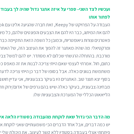
ועכשיו לצד השני- ספרי על איזה אתגר גדול שהיה לך בעבודה
לפתור אותו
להם את המיתוג, כבר היו להם את הצבעים והפונטים שלהם, כל מיני
פאטרנים וצורות גיאומטריות, וכמובן כל השפה הזאת התקיימה כ
ומרקטיאלי. מה שהיה מאתגר זה להפוך את העיצוב הזה, של האתר
מורכבת. בהתחלה הרגשתי שכלום לא מסתדר. יש להם למשל צבעים 
כתום, חול. אמרתי לעצמי שאם הייתי צריכה לבנות את זה מאפס כמ
משתמשת בגוונים כאלה. אבל בסופו של דבר כן הייתי צריכה לדעת
בסוף יצא תוצר טוב. האתגרים היו בעיקר בצבעוניות, אני עדיין חו
מבחינה צבעונית, בעיקר כאלה שיש בהם גרפים של אדום/ירוק וז
הלייאאוט הכללי של המערכת והצבעוניות שלו.
מה הדבר הכי גדול שאת לוקחת מהעבודה בסטודיו הלאה אי
יש כמה דברים, אבל אחד הדברים הכי משמעותיים שאני לוקחת 
פיתחתי אצלי בעבודה בסטודיו ללא קשר לעיצוב, את היכולת שלי ל