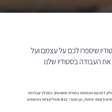
ודיו שיספרו לכם על עצמם ועל
את העבודה בסטודיו שלנו
מור רביד, מעצבת UX/UI כשנתיים בסטודיו, עוזבת בקרוב למשרה חדשה. מור למדה תואר ראשון בתקשורת חזותית במכון הטכנולוגי חולון HIT עם התמחות בחוויית משתמש. במהלך עבודתה
בסטודיו עבדה על עשרות פרויקטים שונים, הכוללים מערכות B2B מורכבות בתחומי סייבר, קמעונאות, ניהול קמפיינים ומערכות למהנדסים ולצוותי פיתוח, וכן מוצרי B2C ואפליקציות בתחומים