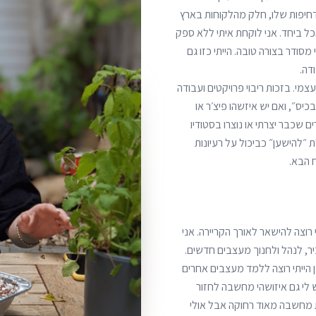
הדחיפות שלו, חלק מהלקוחות בארץ
כל ביחד. אני לוקחת איתי ללא ספק
ז יומי או שבועי מסודר בצורה טובה. הייתי כזו גם
דה.
חת מכאן זה את היכולת לעשות brainstorming עם עצמי. בזכות ריבוי פרויקטים ועבודה
יס״, ואם יש איזשהו פיצ׳ר או
 שכבר יצרתי או נוצרו בסטודיו
״להישען״ כביכול על רעיונות
 הבא.
רוצה להישאר לאורך הקריירה. אני
לי או בכיר, לנהל ולחנוך מעצבים חדשים.
 הייתי רוצה ללמד מעצבים אחרים
 לי גם איזושהי מחשבה לחזור
ת מחשבה מאוד רחוקה אבל אולי