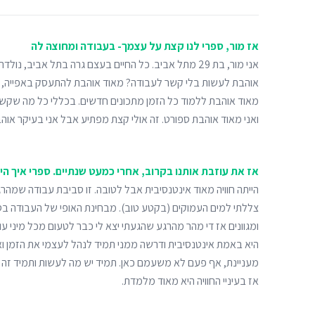
אז מור, ספרי לנו קצת על עצמך- בעבודה ומחוצה לה
אני מור, בת 29 מתל אביב. כל החיים בעצם גרה בתל אביב, נ
אוהבת לעשות בלי קשר לעבודה? מאוד אוהבת להתעסק באפייה, בבי
מאוד אוהבת ללמוד כל הזמן מתכונים חדשים. בכללי כל מה שקשור
ואני מאוד אוהבת ספורט. זה אולי קצת מפתיע אבל אני בעיקר אוהב
אז את עוזבת אותנו בקרוב, אחרי כמעט שנתיים. ספרי איך היי
הייתה חוויה מאוד אינטנסיבית אבל לטובה. זו סביבת עבודה שמהר
צללתי למים העמוקים (בקטע טוב). מבחינת האופי של העבודה בסטוד
ומגוונים אז די מהר מהרגע שהגעתי יצא לי כבר לטעום מכל מיני ע
היא באמת אינטנסיבית ודרשה ממני תמיד לנהל לעצמי את הזמן ו
מעניינת, אף פעם לא משעמם כאן. תמיד יש מה לעשות ותמיד זה 
אז בעיניי החוויה היא מאוד מלמדת.