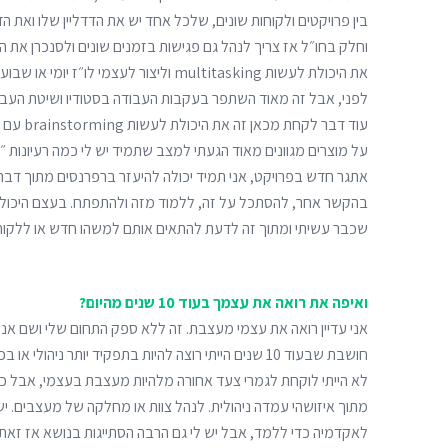
בין פרויקטים ולקוחות שונים, שלכל אחד יש את הדדליין שלו ואת 
וחלק בחו״ל אז צריך לנהל גם פגישות בזמנים שונים ולסנכרן את ה
את היכולת לעשות multitasking וליצור לעצמי לו״
לפני, אבל זה מאוד השתפר בעקבות העבודה בסטודיו ושיטת העבו
עוד דבר לק
על מוצרים מגוונים מאוד הגעתי למצב שתמיד יש לי כמה רעיונות ״בכ
אתגר חדש בפרויקט, אני תמיד יכולה להיעזר ברפרנסים מתוך דברים
בהקשר אחר, להסתכל על זה, ללמוד מזה ולהתפתח. בעצם היכולת 
שכבר עשיתי ומתוך זה לדעת להתאים אותם למשהו חדש או ללקוח
ואיפה את רואה את עצמך בעוד 10 שנים מהיום?
אני עדיין רואה את עצמי מעצבת. זה ללא ספק התחום שלי ושם אני 
חושבת שבעוד 10 שנים הייתי רוצה להיות בתפקיד יותר ניהו
לא הייתי לוקחת לגמרי צעד אחורה מלהיות מעצבת בעצמי, אבל כן
מתוך איזושהי עמדה ניהולית. לנהל צוות או מחלקה של מעצבים. יש
לאקדמיה כדי ללמד, אבל יש לי גם הרבה הסתייגות בנושא אז זא