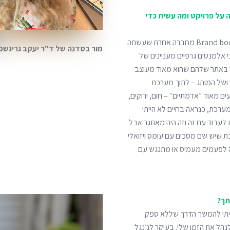
 על פרויקט ומה עשית כדי
העבודה על הפרויקט של Keepy, זאת חברה שהגיעה אלינו עם Brand book מחברה אחרת שעשתה
מור בסדנה של ד"ר יעקב גרינשפן 
 אלמנטים גרפיים מעניינים של
בר באתר שלהם שהוא מאוד מעוצב
 ושל המותג – לתוך מערכת
מאוד ״אדמתיים״ – חום, ירוקים,
ערכת, כנראה בחיים לא הייתי
 לעבוד עם זה וזה היה מאתגר אבל
שבת שיש שם מסכים עם עומס ויזואלי
ה לפעמים מעמיס או מתנגש עם
תך?
איתי להמשך הדרך שללא ספק
נהל את הזמן שלי. בעיקר לג׳נגל