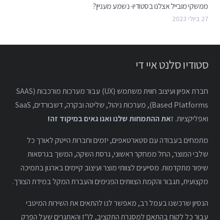
ממשקי מובייל אצלנו בסטודיו- נשמע מעניין?
27 ביולי 2023
סטודיו סלנט איי די
חברת אפיון ועיצוב חווית משתמש (UX) עבור מערכות מורכבות (SAAS
Based Platforms), מערכות ניהול, שליטה ובקרה, דשבורדים, SaaS
ואפליקציות. ז
את ההתמחות שלנו ואנו גאים במיקוד זה!
מתמחים בעבודה עם סטארטאפים, יזמים וחברות הייטק לאורך כל
שלבי המוצר, החל ממחקר ראשוני, גרסת השקה, המשך בגרסאות
שיפור מתקדמות. מסייעים לצוותי מוצר ועיצוב קיימים בארגון בתמיכה
מקצועית, תגבור והקמת הצוותים הפנימים והעברת המקל במידת הצורך.
הנסיון שרכשנו בעמל רב, מאפשר לנו להתאים את השירות המיטבי
עבור כל לקוח בהתאם למסגרת התקציב, לו"ז והאתגרים שעל הפרק