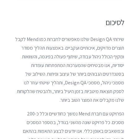
לסיכום
שירותי Design QA שלנו מאפשרים לחברות כמו Mend לקבל
תוצרים מדויקים, איכותיים ועקביים. באמצעות תהליך מסודר
ומקיף הכולל ניהול עבודה, שיתוף פעולה בפיגמה, והשוואות
יסודיות, אנו מבטיחים שהמערכות המתפתחות עומדות
בסטנדרטים הגבוהים ביותר של עיצוב ופיתוח. השילוב של
מסמכי ניהול, מסמכי Design QA, ותהליך שיטתי עוזר לנו
לספק תוצאות מיטביות בזמן היעיל ביותר, ולהבטיח שהלקוחות
שלנו מקבלים את המוצר הטוב ביותר.
הפרויקט עם חברת Mend נמשך כחודשיים וכלל כ-200
מסכים. כל פרויקט שונה מהשני בגודל, במספר המסכים
ובמשאבים באופן כללי. אנו יודעים לבצע התאמות בהתאם