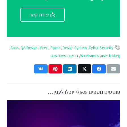
📩 יצירת קשר
,
Saas
,
QA Design
,
Mend
,
Figma
,
Design System
,
Cyber Security
user testing
,
Wireframes
,
בדיקות משתמשים
פוסטים נוספים שאולי יוכלו לענין…