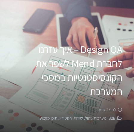
Design QA – איך עזרנו
לחברת Mend לשפר את
הקונסיסטנטיות במסכי
המערכת
לפני 2 שנים
B2B
,
מערכות ניהול
,
שירותי הסטודיו
,
תוכן מקצועי